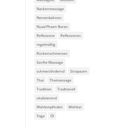
Nackenmassage
Nervenbahnen
Nuad Phaen Boran
Reflexzone
Reflexzonen
regelmäßig
Rückenschmerzen
Sanfte Massage
schmerzlindernd
Strapazen
Thai
Thaimassage
Tradition
Tradtionell
vitalisierend
Wohlempfinden
Wohltat
Yoga
Öl