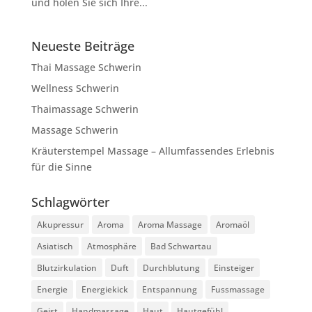
und holen Sie sich Ihre...
Neueste Beiträge
Thai Massage Schwerin
Wellness Schwerin
Thaimassage Schwerin
Massage Schwerin
Kräuterstempel Massage – Allumfassendes Erlebnis
für die Sinne
Schlagwörter
Akupressur
Aroma
Aroma Massage
Aromaöl
Asiatisch
Atmosphäre
Bad Schwartau
Blutzirkulation
Duft
Durchblutung
Einsteiger
Energie
Energiekick
Entspannung
Fussmassage
Geist
Handmassage
Haut
Hautgefühl