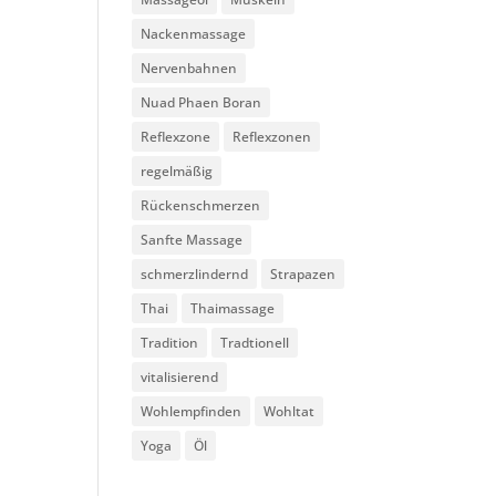
Nackenmassage
Nervenbahnen
Nuad Phaen Boran
Reflexzone
Reflexzonen
regelmäßig
Rückenschmerzen
Sanfte Massage
schmerzlindernd
Strapazen
Thai
Thaimassage
Tradition
Tradtionell
vitalisierend
Wohlempfinden
Wohltat
Yoga
Öl