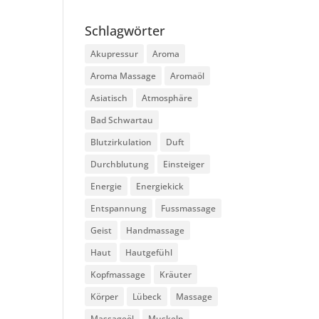
Schlagwörter
Akupressur
Aroma
Aroma Massage
Aromaöl
Asiatisch
Atmosphäre
Bad Schwartau
Blutzirkulation
Duft
Durchblutung
Einsteiger
Energie
Energiekick
Entspannung
Fussmassage
Geist
Handmassage
Haut
Hautgefühl
Kopfmassage
Kräuter
Körper
Lübeck
Massage
Massageöl
Muskeln