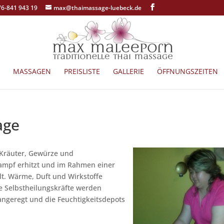
76-841 943 19
max@thaimassage-luebeck.de
MASSAGEN
PREISLISTE
GALLERIE
ÖFFNUNGSZEITEN
age
 Kräuter, Gewürze und
ampf erhitzt und im Rahmen einer
t. Wärme, Duft und Wirkstoffe
ie Selbstheilungskräfte werden
angeregt und die Feuchtigkeitsdepots