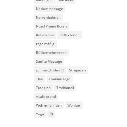
Nackenmassage
Nervenbahnen
Nuad Phaen Boran
Reflexzone
Reflexzonen
regelmäßig
Rückenschmerzen
Sanfte Massage
schmerzlindernd
Strapazen
Thai
Thaimassage
Tradition
Tradtionell
vitalisierend
Wohlempfinden
Wohltat
Yoga
Öl