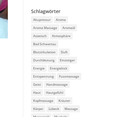
Schlagwörter
Akupressur
Aroma
Aroma Massage
Aromaöl
Asiatisch
Atmosphäre
Bad Schwartau
Blutzirkulation
Duft
Durchblutung
Einsteiger
Energie
Energiekick
Entspannung
Fussmassage
Geist
Handmassage
Haut
Hautgefühl
Kopfmassage
Kräuter
Körper
Lübeck
Massage
Massageöl
Muskeln